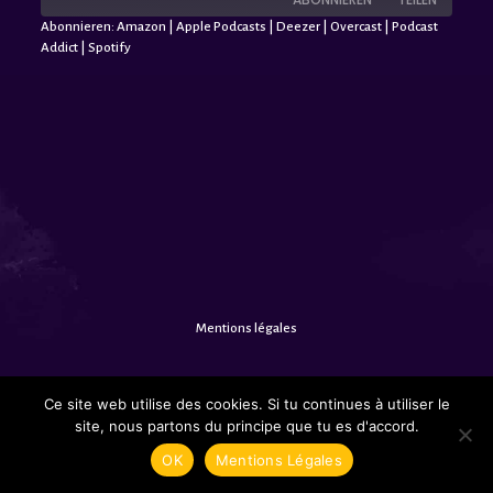
Abonnieren:
Amazon
|
Apple Podcasts
|
Deezer
|
Overcast
|
Podcast
Addict
|
Spotify
TEILEN
Amazon
Apple Podcasts
Deezer
Overcast
LINK
Podcast Addict
Spotify
RSS FEED
EMBED
Mentions légales
Ce site web utilise des cookies. Si tu continues à utiliser le
site, nous partons du principe que tu es d'accord.
OK
Mentions Légales