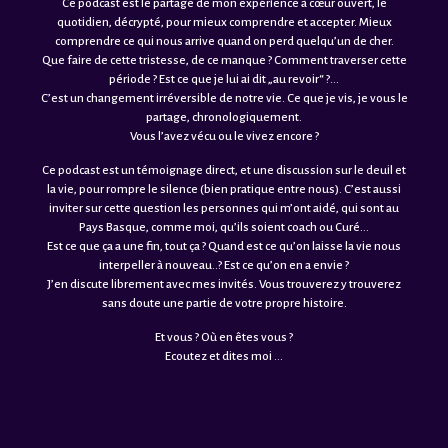
Ce podcast est le partage de mon expérience à cœur ouvert, le
quotidien, décrypté, pour mieux comprendre et accepter. Mieux
comprendre ce qui nous arrive quand on perd quelqu’un de cher.
Que faire de cette tristesse, de ce manque ? Comment traverser cette
période ? Est ce que je lui ai dit „au revoir“ ?…
C’est un changement irréversible de notre vie. Ce que je vis, je vous le
partage, chronologiquement.
Vous l’avez vécu ou le vivez encore ?
Ce podcast est un témoignage direct, et une discussion sur le deuil et
la vie, pour rompre le silence (bien pratique entre nous). C’est aussi
inviter sur cette question les personnes qui m’ont aidé, qui sont au
Pays Basque, comme moi, qu’ils soient coach ou Curé…
Est ce que ça a une fin, tout ça ? Quand est ce qu’on laisse la vie nous
interpeller à nouveau..? Est ce qu’on en a envie ?
J’en discute librement avec mes invités. Vous trouverez y trouverez
sans doute une partie de votre propre histoire.
Et vous ? Où en êtes vous ?
Ecoutez et dites moi …